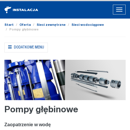
Togg
navig
Start
Oferta
Sieci zewnętrzne
Sieci wodociągowe
Pompy głębinowe
DODATKOWE MENU
Pompy głębinowe
Zaopatrzenie w wodę