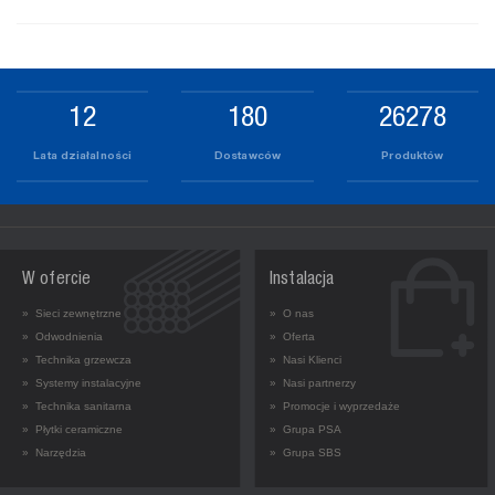
14
207
30211
Lata działalności
Dostawców
Produktów
W ofercie
Instalacja
» Sieci zewnętrzne
» O nas
» Odwodnienia
» Oferta
» Technika grzewcza
» Nasi Klienci
» Systemy instalacyjne
» Nasi partnerzy
» Technika sanitarna
» Promocje i wyprzedaże
» Płytki ceramiczne
» Grupa PSA
» Narzędzia
» Grupa SBS