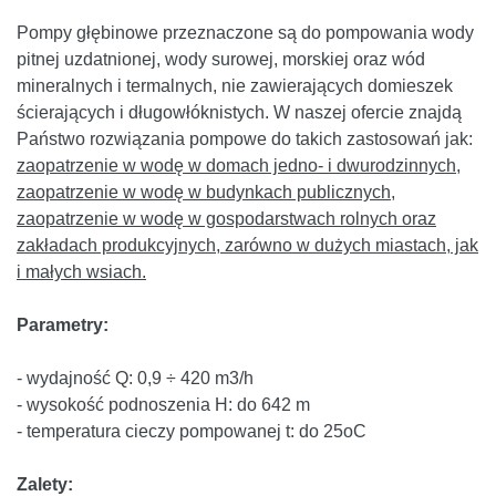
Pompy głębinowe przeznaczone są do pompowania wody
pitnej uzdatnionej, wody surowej, morskiej oraz wód
mineralnych i termalnych, nie zawierających domieszek
ścierających i długowłóknistych. W naszej ofercie znajdą
Państwo rozwiązania pompowe do takich zastosowań jak:
zaopatrzenie w wodę w domach jedno- i dwurodzinnych,
zaopatrzenie w wodę w budynkach publicznych,
zaopatrzenie w wodę w gospodarstwach rolnych oraz
zakładach produkcyjnych, zarówno w dużych miastach, jak
i małych wsiach.
Parametry:
- wydajność Q: 0,9 ÷ 420 m3/h
- wysokość podnoszenia H: do 642 m
- temperatura cieczy pompowanej t: do 25oC
Zalety: