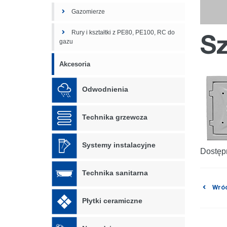
Gazomierze
Rury i kształtki z PE80, PE100, RC do
Sz
gazu
Akcesoria
Odwodnienia
Technika grzewcza
Systemy instalacyjne
Dostępn
Technika sanitarna
Wróć
Płytki ceramiczne