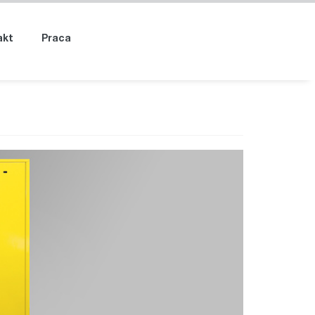
akt
Praca