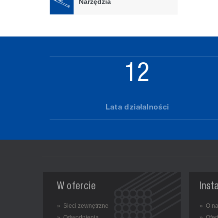
Narzędzia
15
Lata działalności
W ofercie
Inst
» Sieci zewnętrzne
» O n
» Odwodnienia
» Ofer