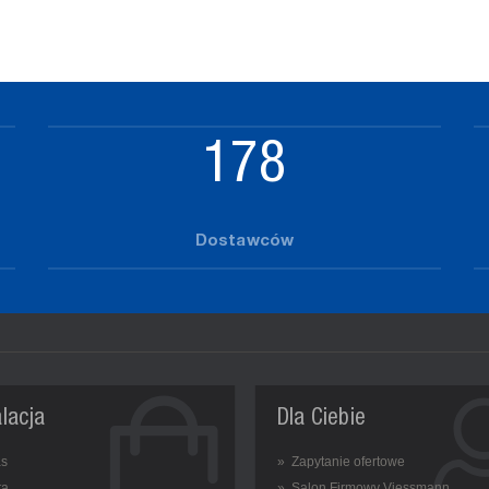
221
Dostawców
alacja
Dla Ciebie
as
» Zapytanie ofertowe
ta
» Salon Firmowy Viessmann